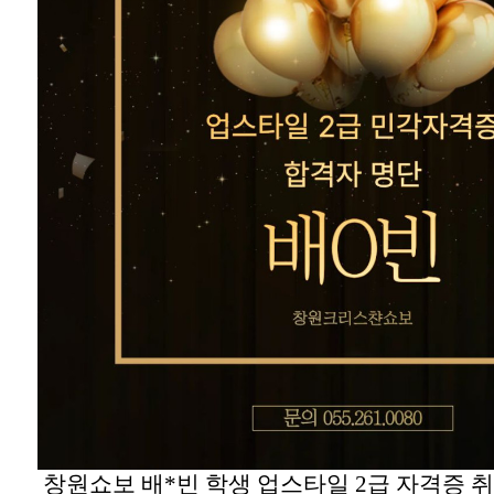
창원쇼보 배*빈 학생 업스타일 2급 자격증 취