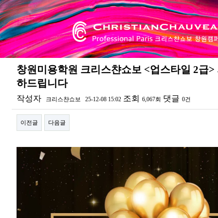
창원미용학원 크리스챤쇼보 <업스타일 2급> 
하드립니다
작성자
조회
댓글
크리스챤쇼보
25-12-08 15:02
6,067회
0건
이전글
다음글
본문