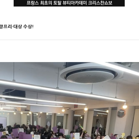
랑프리·대상 수상!