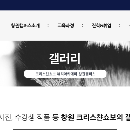
창원캠퍼스소개
교육과정
진학&취업