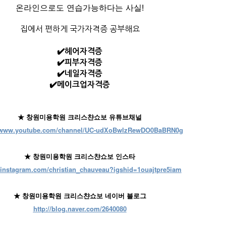
온라인으로도 연습가능하다는 사실!
집에서 편하게 국가자격증 공부해요
✔️헤어자격증
✔️피부자격증
✔️네일자격증
✔️메이크업자격증
★ 창원미용학원 크리스챤쇼보 유튜브채널
//www.youtube.com/channel/UC-udXoBwlzRewDO0BaBRN0g
★ 창원미용학원 크리스챤쇼보 인스타
//instagram.com/christian_chauveau?igshid=1ouajtpre5iam
★ 창원미용학원 크리스챤쇼보 네이버 블로그
http://blog.naver.com/2640080