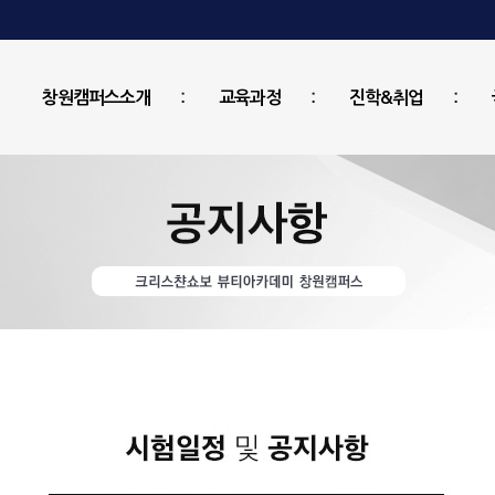
창원캠퍼스소개
교육과정
진학&취업