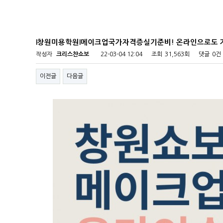
l창원미용학원l메이크업국가자격증실기준비! 온라인으로도 
작성자
크리스챤쇼보
22-03-04 12:04
조회
31,563회
댓글
0건
이전글
다음글