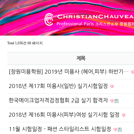
Total 1,036건
66 페이지
제목
[창원미용학원] 2019년 미용사 (헤어,피부) 하반기…
2018년 제17회 미용사(일반) 실기시험일정
한국메이크업자격검정협회 2급 실기 합격자
2018년 제16회 미용사(피부)여성 실기시험 일정
11월 시험일정 - 패션 스타일리스트 시험일정