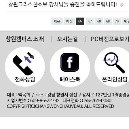
창원크리스챤쇼보 강사님들 승진을 축하드립니다!
처음
이전
66
67
68
69
70
맨