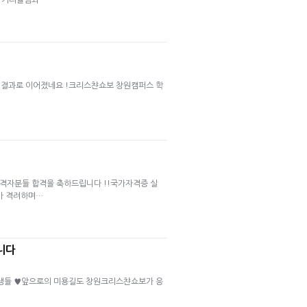
인 커리큘럼과…
 결과로 이어졌네요 !크리스챤쇼보 창원캠퍼스 학
격자분들 합격을 축하드립니다 !!​국가자격증 실
가 격려하며…
니다
수강생들 ♥앞으로의 미용길도 창원크리스챤쇼보가 응