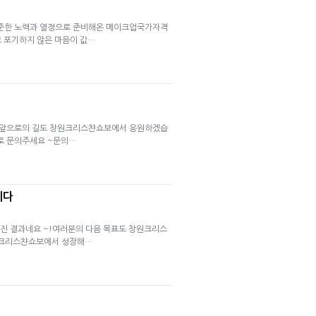
준한 노력과 열정으로 준비해온 메이크업국가자격
 포기하지 않은 마음이 값…
~!앞으로의 길도 창원크리스챤쇼보에서 응원하겠습
로 문의주세요 ~문의…
니다
진 결과네요 ~!여러분의 다음 목표도 창원크리스
 크리스챤쇼보에서 성장해…