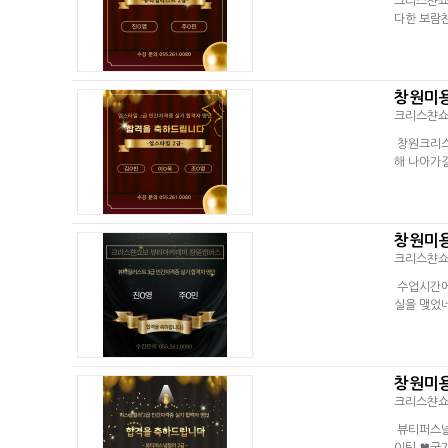
크리스챤쇼
다한 보람
창원미용
크리스챤
창원크리스
해 나아가
창원미용
크리스챤
수업시간에
실을 맺었
창원미용
크리스챤
뷰티퍼스널