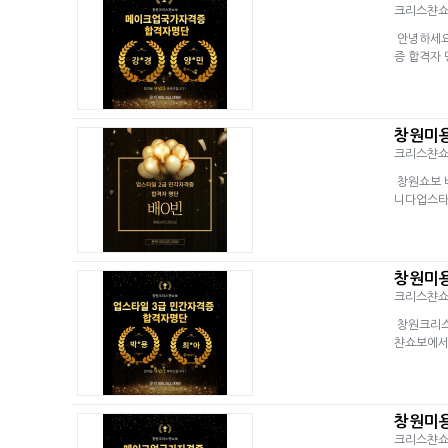
크리스챤
안녕하세요
증 합격자
창원미용
크리스챤
창원쇼보 
니다업스타
창원미용
크리스챤
창원크리스
챤쇼보에서
창원미
크리스챤