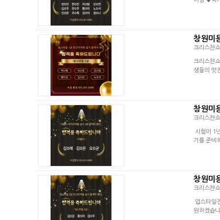
이팅 ♥​
창원미
크리스챤
크리스챤쇼
생들의 멋진
창원미용
크리스챤
시험이 1
기를 준비
창원미
크리스챤
업스타일전
원하겠습니다