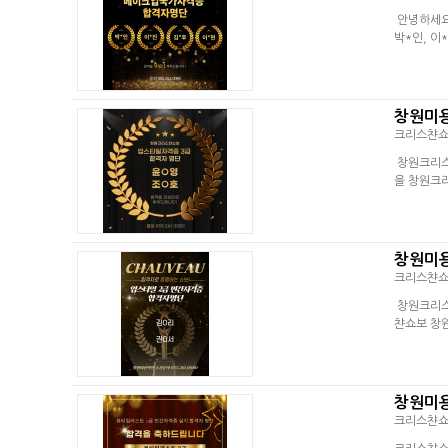
안녕하세요
박*인, 
창원미용
크리스챤
창원크리스
을 창원크리
창원미용
크리스챤
창원크리스
챤쇼보 창원
창원미용
크리스챤