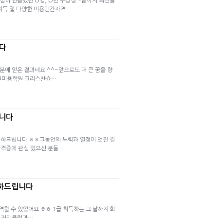
히 연습했던 O영, O민 수강생 ~끝까지 최선을
취득 및 다양한 미용민간자격…
니다
에 얻은 결과네요 ^^~앞으로도 더 큰 꿈을 향
창원미용학원 크리스챤쇼…
립니다
하드립니다 ㅎㅎ그동안의 노력과 열정이 멋진 결
자격증에 관심 있으신 분들…
축하드립니다
할 수 있었어요 ㅎㅎ 1급 취득하는 그 날까지 화