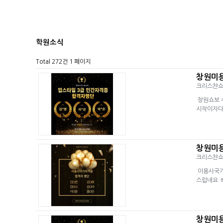
학원소식
Total 272건
1 페이지
창원미용
크리스챤
창원쇼보 
시작이자다
창원미
크리스챤
이용사국가
스럽네요 
창원미