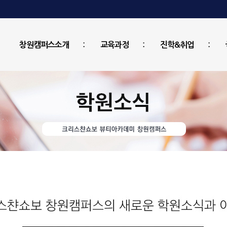
창원캠퍼스소개
교육과정
진학&취업